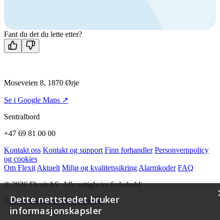
+47 69 81 00 00
Man-fre: 08:00 - 14:00
Kontakt oss
Fant du det du lette etter?
Moseveien 8, 1870 Ørje
Se i Google Maps ↗
Sentralbord
+47 69 81 00 00
Kontakt oss
Kontakt og support
Finn forhandler
Personvernpolicy
og cookies
Om Flexit
Aktuelt
Miljø og kvalitetssikring
Alarmkoder
FAQ
© 2026 Flexit AS. Alle rettigheter forbeholdt
Dette nettstedet bruker
Aktuelt
Miljø og kvalitetssikring
informasjonskapsler