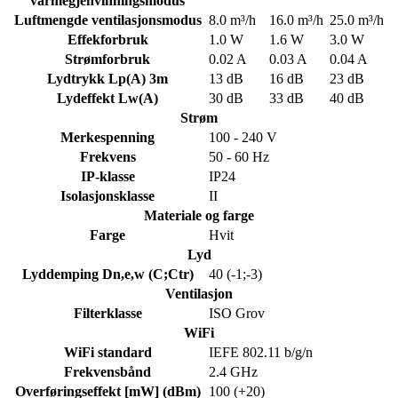
varmegjenvinningsmodus
Luftmengde ventilasjonsmodus
8.0 m³/h
16.0 m³/h
25.0 m³/h
Effekforbruk
1.0 W
1.6 W
3.0 W
Strømforbruk
0.02 A
0.03 A
0.04 A
Lydtrykk Lp(A) 3m
13 dB
16 dB
23 dB
Lydeffekt Lw(A)
30 dB
33 dB
40 dB
Strøm
Merkespenning
100 - 240 V
Frekvens
50 - 60 Hz
IP-klasse
IP24
Isolasjonsklasse
II
Materiale og farge
Farge
Hvit
Lyd
Lyddemping Dn,e,w (C;Ctr)
40 (-1;-3)
Ventilasjon
Filterklasse
ISO Grov
WiFi
WiFi standard
IEFE 802.11 b/g/n
Frekvensbånd
2.4 GHz
Overføringseffekt [mW] (dBm)
100 (+20)