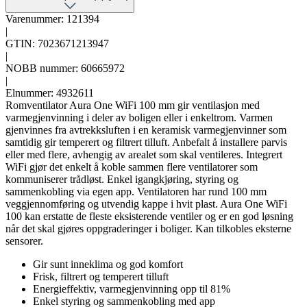
Varenummer: 121394
|
GTIN: 7023671213947
|
NOBB nummer: 60665972
|
Elnummer: 4932611
Romventilator Aura One WiFi 100 mm gir ventilasjon med
varmegjenvinning i deler av boligen eller i enkeltrom. Varmen
gjenvinnes fra avtrekksluften i en keramisk varmegjenvinner som
samtidig gir temperert og filtrert tilluft. Anbefalt å installere parvis
eller med flere, avhengig av arealet som skal ventileres. Integrert
WiFi gjør det enkelt å koble sammen flere ventilatorer som
kommuniserer trådløst. Enkel igangkjøring, styring og
sammenkobling via egen app. Ventilatoren har rund 100 mm
veggjennomføring og utvendig kappe i hvit plast. Aura One WiFi
100 kan erstatte de fleste eksisterende ventiler og er en god løsning
når det skal gjøres oppgraderinger i boliger. Kan tilkobles eksterne
sensorer.
Gir sunt inneklima og god komfort
Frisk, filtrert og temperert tilluft
Energieffektiv, varmegjenvinning opp til 81%
Enkel styring og sammenkobling med app