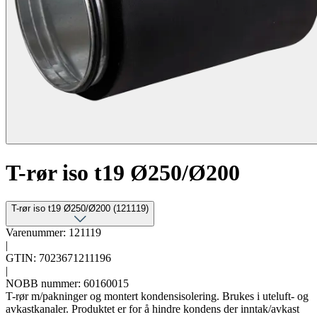
T-rør iso t19 Ø250/Ø200
T-rør iso t19 Ø250/Ø200 (121119)
Varenummer: 121119
|
GTIN: 7023671211196
|
NOBB nummer: 60160015
T-rør m/pakninger og montert kondensisolering. Brukes i uteluft- og
avkastkanaler. Produktet er for å hindre kondens der inntak/avkast