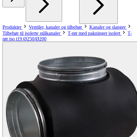
Produkter
Ventiler, kanaler og tilbehør
Kanaler og slanger
Tilbehør til isolerte stålkanaler
T-rør med pakninger isolert
T-
rør iso t19 Ø250/Ø200