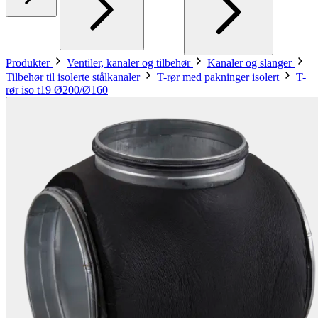
Produkter
Ventiler, kanaler og tilbehør
Kanaler og slanger
Tilbehør til isolerte stålkanaler
T-rør med pakninger isolert
T-
rør iso t19 Ø200/Ø160