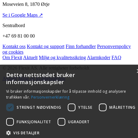
Moseveien 8, 1870 Ørje
Se i Google Maps ↗
Sentralbord
+47 69 81 00 00
Kontakt oss
Kontakt og support
Finn forhandler
Personvernpolicy
og cookies
Om Flexit
Aktuelt
Miljø og kvalitetssikring
Alarmkoder
FAQ
© 2026 Flexit AS. Alle rettigheter forbeholdt
Dette nettstedet bruker
Aktuelt
Miljø og kvalitetssikring
informasjonskapsler
Vi bruker informasjonskapsler for å tilpasse innhold og analysere
trafikken vår.
Personvernerklæring
STRENGT NØDVENDIG
YTELSE
MÅLRETTING
FUNKSJONALITET
UGRADERT
VIS DETALJER