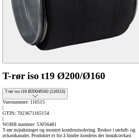
T-rør iso t19 Ø200/Ø160
T-rør iso t19 Ø200/Ø160 (116515)
Varenummer: 116515
|
GTIN: 7023671165154
|
NOBB nummer: 53056481
T-rør m/pakninger og montert kondensisolering. Brukes i uteluft- og
avkastkanaler. Produktet er for å hindre kondens der inntak/avkast