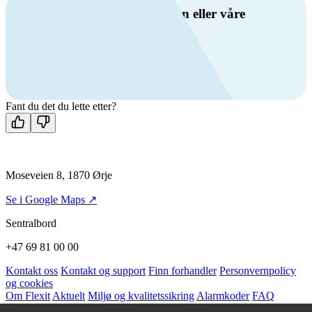
Har du spørsmål om ventilasjon eller våre
produkter?
Ring oss
+47 69 81 00 00
Man-fre: 08:00 - 14:00
Kontakt oss
Fant du det du lette etter?
Moseveien 8, 1870 Ørje
Se i Google Maps ↗
Sentralbord
+47 69 81 00 00
Kontakt oss
Kontakt og support
Finn forhandler
Personvernpolicy
og cookies
Om Flexit
Aktuelt
Miljø og kvalitetssikring
Alarmkoder
FAQ