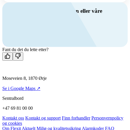
Har du spørsmål om ventilasjon eller våre
produkter?
Ring oss
+47 69 81 00 00
Man-fre: 08:00 - 14:00
Kontakt oss
Fant du det du lette etter?
Moseveien 8, 1870 Ørje
Se i Google Maps ↗
Sentralbord
+47 69 81 00 00
Kontakt oss
Kontakt og support
Finn forhandler
Personvernpolicy
og cookies
Om Flexit
Aktuelt
Miljø og kvalitetssikring
Alarmkoder
FAQ