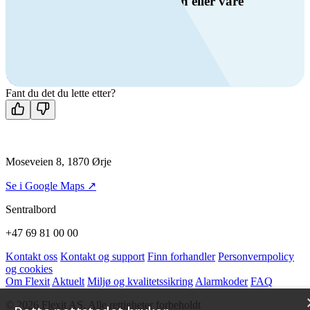
Har du spørsmål om ventilasjon eller våre
produkter?
Ring oss
+47 69 81 00 00
Man-fre: 08:00 - 14:00
Kontakt oss
Fant du det du lette etter?
Moseveien 8, 1870 Ørje
Se i Google Maps ↗
Sentralbord
+47 69 81 00 00
Kontakt oss
Kontakt og support
Finn forhandler
Personvernpolicy
og cookies
Om Flexit
Aktuelt
Miljø og kvalitetssikring
Alarmkoder
FAQ
© 2026 Flexit AS. Alle rettigheter forbeholdt