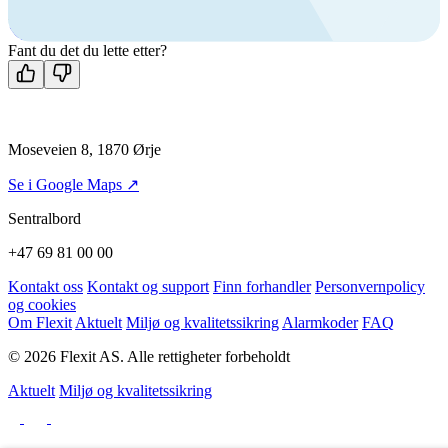
Man-fre: 08:00 - 14:00
Kontakt oss
Fant du det du lette etter?
Moseveien 8, 1870 Ørje
Se i Google Maps ↗
Sentralbord
+47 69 81 00 00
Kontakt oss
Kontakt og support
Finn forhandler
Personvernpolicy
og cookies
Om Flexit
Aktuelt
Miljø og kvalitetssikring
Alarmkoder
FAQ
© 2026 Flexit AS. Alle rettigheter forbeholdt
Aktuelt
Miljø og kvalitetssikring