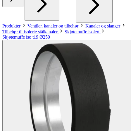
Produkter
Ventiler, kanaler og tilbehør
Kanaler og slanger
Tilbehør til isolerte stålkanaler
Skjøtemuffe isolert
Skjøtemuffe iso t19 Ø250