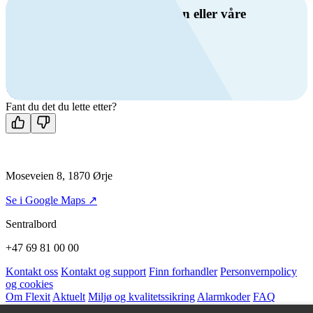
Har du spørsmål om ventilasjon eller våre
produkter?
Ring oss
+47 69 81 00 00
Man-fre: 08:00 - 14:00
Kontakt oss
Fant du det du lette etter?
Moseveien 8, 1870 Ørje
Se i Google Maps ↗
Sentralbord
+47 69 81 00 00
Kontakt oss
Kontakt og support
Finn forhandler
Personvernpolicy
og cookies
Om Flexit
Aktuelt
Miljø og kvalitetssikring
Alarmkoder
FAQ