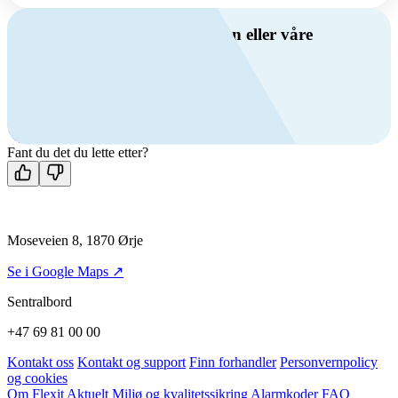
Har du spørsmål om ventilasjon eller våre
produkter?
Ring oss
+47 69 81 00 00
Man-fre: 08:00 - 14:00
Kontakt oss
Fant du det du lette etter?
Moseveien 8, 1870 Ørje
Se i Google Maps ↗
Sentralbord
+47 69 81 00 00
Kontakt oss
Kontakt og support
Finn forhandler
Personvernpolicy
og cookies
Om Flexit
Aktuelt
Miljø og kvalitetssikring
Alarmkoder
FAQ