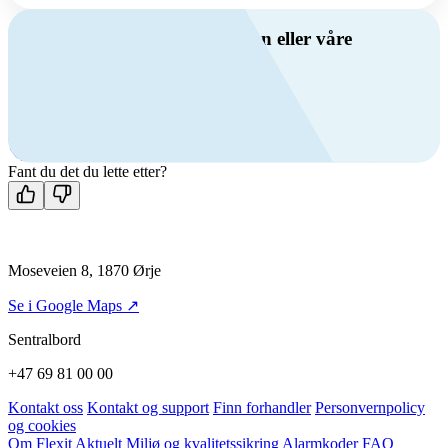
Har du spørsmål om ventilasjon eller våre
produkter?
Ring oss
+47 69 81 00 00
Man-fre: 08:00 - 14:00
Kontakt oss
Fant du det du lette etter?
Moseveien 8, 1870 Ørje
Se i Google Maps ↗
Sentralbord
+47 69 81 00 00
Kontakt oss
Kontakt og support
Finn forhandler
Personvernpolicy
og cookies
Om Flexit
Aktuelt
Miljø og kvalitetssikring
Alarmkoder
FAQ