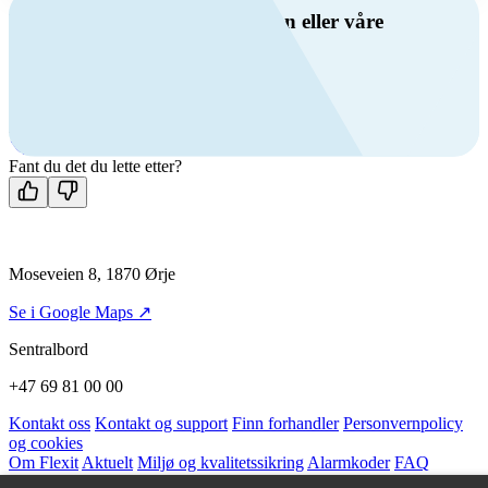
Har du spørsmål om ventilasjon eller våre
produkter?
Ring oss
+47 69 81 00 00
Man-fre: 08:00 - 14:00
Kontakt oss
Fant du det du lette etter?
Moseveien 8, 1870 Ørje
Se i Google Maps ↗
Sentralbord
+47 69 81 00 00
Kontakt oss
Kontakt og support
Finn forhandler
Personvernpolicy
og cookies
Om Flexit
Aktuelt
Miljø og kvalitetssikring
Alarmkoder
FAQ