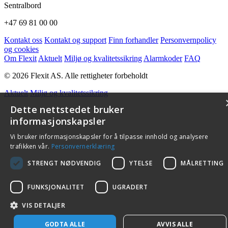
Sentralbord
+47 69 81 00 00
Kontakt oss
Kontakt og support
Finn forhandler
Personvernpolicy
og cookies
Om Flexit
Aktuelt
Miljø og kvalitetssikring
Alarmkoder
FAQ
© 2026 Flexit AS. Alle rettigheter forbeholdt
Aktuelt
Miljø og kvalitetssikring
Dette nettstedet bruker
informasjonskapsler
Vi bruker informasjonskapsler for å tilpasse innhold og analysere
trafikken vår.
Personvernerklæring
STRENGT NØDVENDIG
YTELSE
MÅLRETTING
FUNKSJONALITET
UGRADERT
VIS DETALJER
GODTA ALLE
AVVIS ALLE