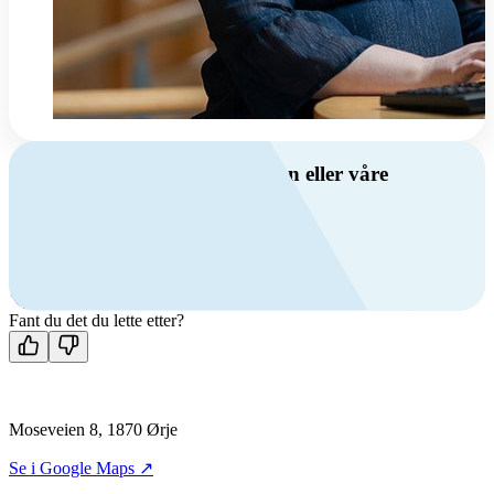
Har du spørsmål om ventilasjon eller våre
produkter?
Ring oss
+47 69 81 00 00
Man-fre: 08:00 - 14:00
Kontakt oss
Fant du det du lette etter?
Moseveien 8, 1870 Ørje
Se i Google Maps ↗