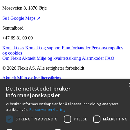
Moseveien 8, 1870 Ørje
Se i Google Maps ↗
Sentralbord
+47 69 81 00 00
Kontakt oss
Kontakt og support
Finn forhandler
Personvernpolicy
og cookies
Om Flexit
Aktuelt
Miljø og kvalitetssikring
Alarmkoder
FAQ
© 2026 Flexit AS. Alle rettigheter forbeholdt
Aktuelt
Miljø og kvalitetssikring
Dette nettstedet bruker
informasjonskapsler
Vi bruker informasjonskapsler for å tilpasse innhold og analysere
trafikken vår.
Personvernerklæring
STRENGT NØDVENDIG
YTELSE
MÅLRETTING