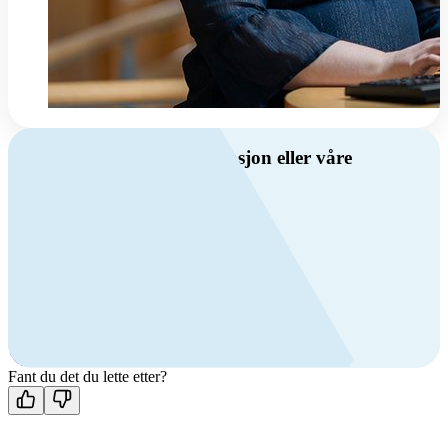
Har du spørsmål om ventilasjon eller våre
produkter?
Ring oss
Byggevare- og boligprodusentkunder
+47 69 81 00 10
VVS
+47 69 81 00 70
Man-fre: 08:00 - 14:00
Kontakt oss
Fant du det du lette etter?