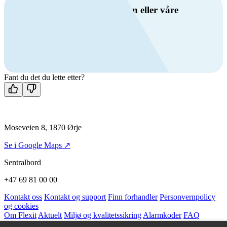
Har du spørsmål om ventilasjon eller våre
produkter?
Ring oss
+47 69 81 00 00
Man-fre: 08:00 - 14:00
Kontakt oss
Fant du det du lette etter?
Moseveien 8, 1870 Ørje
Se i Google Maps ↗
Sentralbord
+47 69 81 00 00
Kontakt oss
Kontakt og support
Finn forhandler
Personvernpolicy
og cookies
Om Flexit
Aktuelt
Miljø og kvalitetssikring
Alarmkoder
FAQ