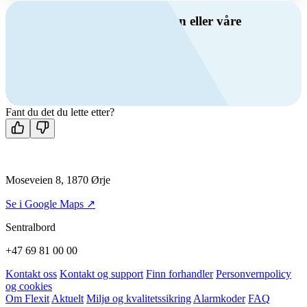
Har du spørsmål om ventilasjon eller våre
produkter?
Ring oss
+47 69 81 00 00
Man-fre: 08:00 - 14:00
Kontakt oss
Fant du det du lette etter?
Moseveien 8, 1870 Ørje
Se i Google Maps ↗
Sentralbord
+47 69 81 00 00
Kontakt oss
Kontakt og support
Finn forhandler
Personvernpolicy
og cookies
Om Flexit
Aktuelt
Miljø og kvalitetssikring
Alarmkoder
FAQ