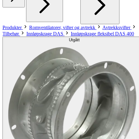
Produkter
Romventilatorer, vifter og avtrekk
Avtrekksvifter
Tilbehør
Innløpskrage DAS
Innløpskrage fleksibel DAS 400
Utgått