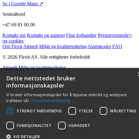
Se i Google Maps ↗
Sentralbord
+47 69 81 00 00
Kontakt oss
Kontakt og support
Finn forhandler
Personvernpolicy
og cookies
Om Flexit
Aktuelt
Miljø og kvalitetssikring
Alarmkoder
FAQ
© 2026 Flexit AS. Alle rettigheter forbeholdt
Aktuelt
Miljø og kvalitetssikring
Dette nettstedet bruker
informasjonskapsler
Vi bruker informasjonskapsler for å tilpasse innhold og analysere
trafikken vår.
Personvernerklæring
STRENGT NØDVENDIG
YTELSE
MÅLRETTING
FUNKSJONALITET
UGRADERT
VIS DETALJER