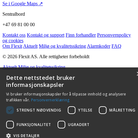
Se i Google Maps ↗
Sentralbord
+47 69 81 00 00
Kontakt oss
Kontakt og support
Finn forhandler
Personvernpolicy
og cookies
Om Flexit
Aktuelt
Miljø og kvalitetssikring
Alarmkoder
FAQ
© 2026 Flexit AS. Alle rettigheter forbeholdt
Aktuelt
Miljø og kvalitetssikring
Dette nettstedet bruker
informasjonskapsler
Vi bruker informasjonskapsler for å tilpasse innhold og analysere
trafikken vår.
Personvernerklæring
STRENGT NØDVENDIG
YTELSE
MÅLRETTING
FUNKSJONALITET
UGRADERT
VIS DETALJER