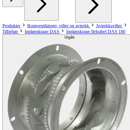
Produkter
Romventilatorer, vifter og avtrekk
Avtrekksvifter
Tilbehør
Innløpskrage DAS
Innløpskrage fleksibel DAS 180
Utgått