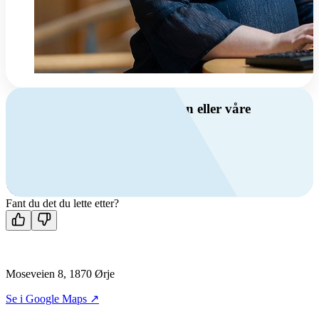
Har du spørsmål om ventilasjon eller våre
produkter?
Ring oss
+47 69 81 00 00
Man-fre: 08:00 - 14:00
Kontakt oss
Fant du det du lette etter?
Moseveien 8, 1870 Ørje
Se i Google Maps ↗