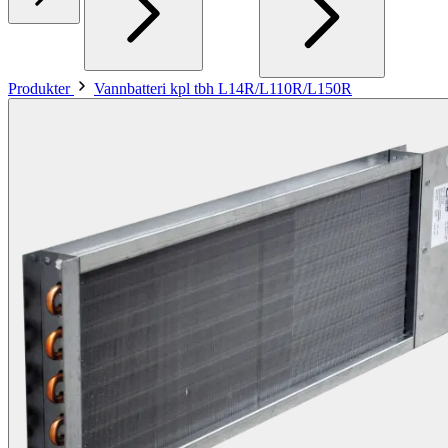
Produkter
Vannbatteri kpl tbh L14R/L110R/L150R