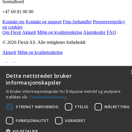
Sentralbord
+47 69 81 00 00
Kontakt oss
Kontakt og support
Finn forhandler
Personvernpolicy
og cookies
Om Flexit
Aktuelt
Miljø og kvalitetssikring
Alarmkoder
FAQ
© 2026 Flexit AS. Alle rettigheter forbeholdt
Aktuelt
Miljø og kvalitetssikring
Dette nettstedet bruker
informasjonskapsler
Vi bruker informasjonskapsler for å tilpasse innhold og analysere
trafikken vår.
Personvernerklæring
STRENGT NØDVENDIG
YTELSE
MÅLRETTING
FUNKSJONALITET
UGRADERT
VIS DETALJER