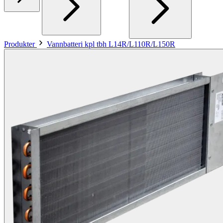
Produkter
Vannbatteri kpl tbh L14R/L110R/L150R