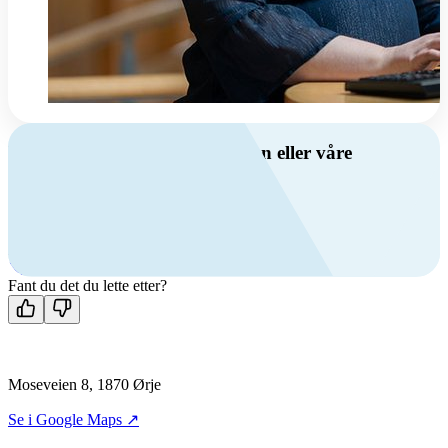
Har du spørsmål om ventilasjon eller våre
produkter?
Ring oss
+47 69 81 00 00
Man-fre: 08:00 - 14:00
Kontakt oss
Fant du det du lette etter?
Moseveien 8, 1870 Ørje
Se i Google Maps ↗