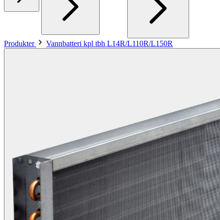
Produkter
Vannbatteri kpl tbh L14R/L110R/L150R