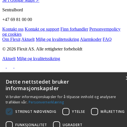
Se i Google Maps ↗
Sentralbord
+47 69 81 00 00
Kontakt oss
Kontakt og support
Finn forhandler
Personvernpolicy
og cookies
Om Flexit
Aktuelt
Miljø og kvalitetssikring
Alarmkoder
FAQ
© 2026 Flexit AS. Alle rettigheter forbeholdt
Aktuelt
Miljø og kvalitetssikring
Dette nettstedet bruker
informasjonskapsler
Vi bruker informasjonskapsler for å tilpasse innhold og analysere
trafikken vår.
Personvernerklæring
STRENGT NØDVENDIG
YTELSE
MÅLRETTING
FUNKSJONALITET
UGRADERT