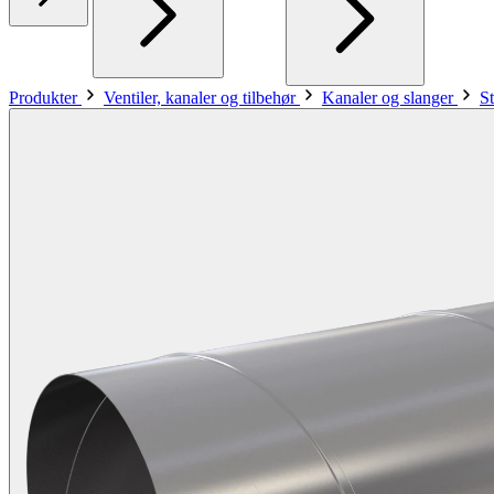
Produkter
Ventiler, kanaler og tilbehør
Kanaler og slanger
S