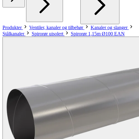
Produkter
Ventiler, kanaler og tilbehør
Kanaler og slanger
Stålkanaler
Spirorør uisolert
Spirorør 1,15m Ø100 EAN