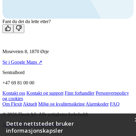
+47 69 81 00 00
Man-fre: 08:00 - 14:00
Kontakt oss
Fant du det du lette etter?
Moseveien 8, 1870 Ørje
Se i Google Maps ↗
Sentralbord
+47 69 81 00 00
Kontakt oss
Kontakt og support
Finn forhandler
Personvernpolicy
og cookies
Om Flexit
Aktuelt
Miljø og kvalitetssikring
Alarmkoder
FAQ
© 2026 Flexit AS. Alle rettigheter forbeholdt
Dette nettstedet bruker
Aktuelt
Miljø og kvalitetssikring
informasjonskapsler