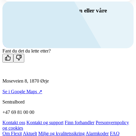
Har du spørsmål om ventilasjon eller våre
produkter?
Ring oss
+47 69 81 00 00
Man-fre: 08:00 - 14:00
Kontakt oss
Fant du det du lette etter?
Moseveien 8, 1870 Ørje
Se i Google Maps ↗
Sentralbord
+47 69 81 00 00
Kontakt oss
Kontakt og support
Finn forhandler
Personvernpolicy
og cookies
Om Flexit
Aktuelt
Miljø og kvalitetssikring
Alarmkoder
FAQ