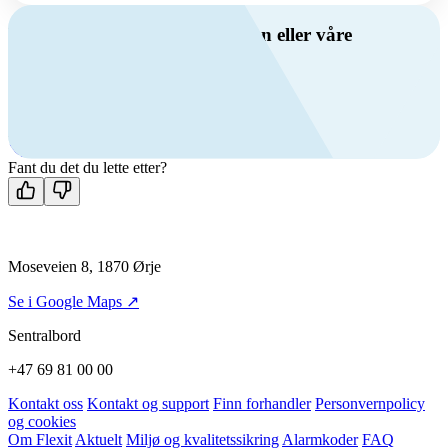
Har du spørsmål om ventilasjon eller våre
produkter?
Ring oss
+47 69 81 00 00
Man-fre: 08:00 - 14:00
Kontakt oss
Fant du det du lette etter?
Moseveien 8, 1870 Ørje
Se i Google Maps ↗
Sentralbord
+47 69 81 00 00
Kontakt oss
Kontakt og support
Finn forhandler
Personvernpolicy
og cookies
Om Flexit
Aktuelt
Miljø og kvalitetssikring
Alarmkoder
FAQ