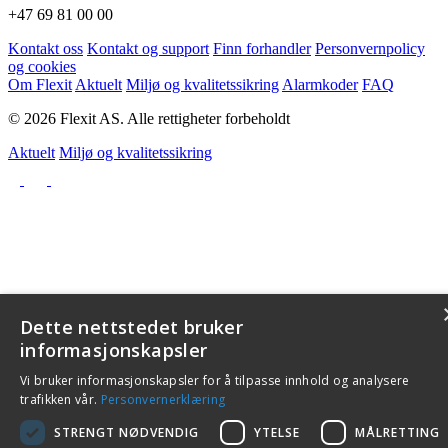
+47 69 81 00 00
Kontakt oss
Kontakt og support
Finn forhandler
Personvernpolicy
og cookies
Om Flexit
Aktuelt
Miljø og kvalitetssikring
Alarmkoder
FAQ
© 2026 Flexit AS. Alle rettigheter forbeholdt
Aktuelt
Miljø og kvalitetssikring
Dette nettstedet bruker
informasjonskapsler
Vi bruker informasjonskapsler for å tilpasse innhold og analysere
trafikken vår.
Personvernerklæring
STRENGT NØDVENDIG
YTELSE
MÅLRETTING