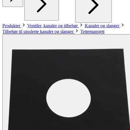
Produkter
Ventiler, kanaler og tilbehør
Kanaler og slanger
Tilbehør til uisolerte kanaler og slanger
Tettemansjett