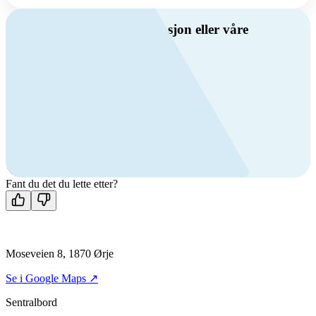
Har du spørsmål om ventilasjon eller våre
produkter?
Ring oss
Byggevare- og boligprodusentkunder
+47 69 81 00 10
VVS
+47 69 81 00 70
Man-fre: 08:00 - 14:00
Kontakt oss
Fant du det du lette etter?
Moseveien 8, 1870 Ørje
Se i Google Maps ↗
Sentralbord