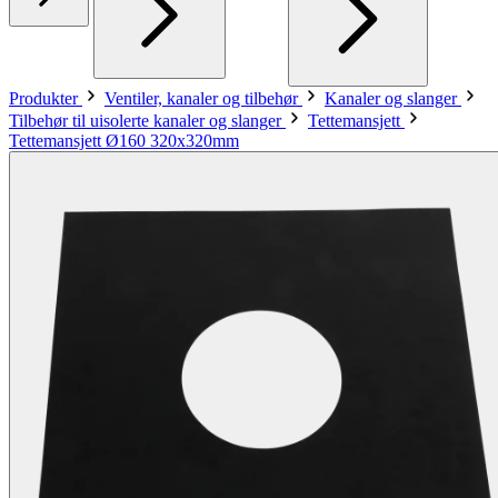
Produkter
Ventiler, kanaler og tilbehør
Kanaler og slanger
Tilbehør til uisolerte kanaler og slanger
Tettemansjett
Tettemansjett Ø160 320x320mm