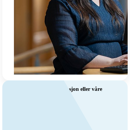
Har du spørsmål om ventilasjon eller våre
produkter?
Ring oss
Byggevare- og boligprodusentkunder
+47 69 81 00 10
VVS