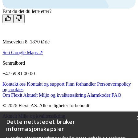
Man-fre: 08:00 - 14:00
Kontakt oss
Fant du det du lette etter?
Moseveien 8, 1870 Ørje
Se i Google Maps ↗
Sentralbord
+47 69 81 00 00
Kontakt oss
Kontakt og support
Finn forhandler
Personvernpolicy
og cookies
Om Flexit
Aktuelt
Miljø og kvalitetssikring
Alarmkoder
FAQ
© 2026 Flexit AS. Alle rettigheter forbeholdt
Aktuelt
Miljø og kvalitetssikring
Dette nettstedet bruker
informasjonskapsler