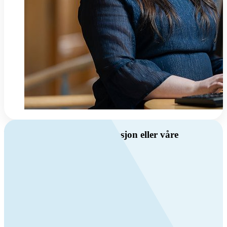
Har du spørsmål om ventilasjon eller våre
produkter?
Ring oss
Byggevare- og boligprodusentkunder
+47 69 81 00 10
VVS
+47 69 81 00 70