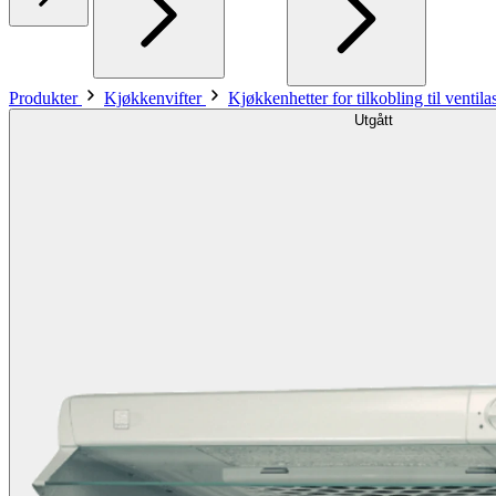
Produkter
Kjøkkenvifter
Kjøkkenhetter for tilkobling til ventil
Utgått