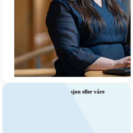
Har du spørsmål om ventilasjon eller våre
produkter?
Ring oss
Byggevare- og boligprodusentkunder
+47 69 81 00 10
VVS