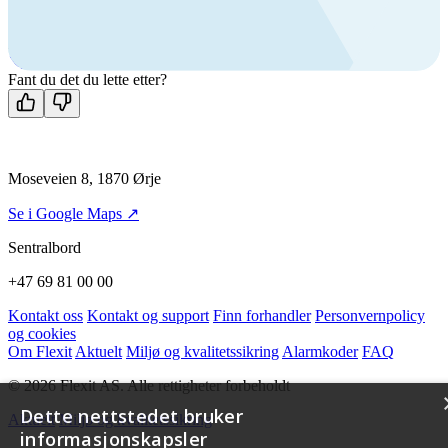
+47 69 81 00 70
Man-fre: 08:00 - 14:00
Kontakt oss
Fant du det du lette etter?
Moseveien 8, 1870 Ørje
Se i Google Maps ↗
Sentralbord
+47 69 81 00 00
Kontakt oss
Kontakt og support
Finn forhandler
Personvernpolicy
og cookies
Om Flexit
Aktuelt
Miljø og kvalitetssikring
Alarmkoder
FAQ
© 2026 Flexit AS. Alle rettigheter forbeholdt
Dette nettstedet bruker
Aktuelt
Miljø og kvalitetssikring
informasjonskapsler