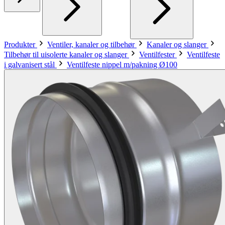
Produkter
Ventiler, kanaler og tilbehør
Kanaler og slanger
Tilbehør til uisolerte kanaler og slanger
Ventilfester
Ventilfeste
i galvanisert stål
Ventilfeste nippel m/pakning Ø100