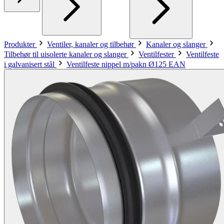
Produkter
Ventiler, kanaler og tilbehør
Kanaler og slanger
Tilbehør til uisolerte kanaler og slanger
Ventilfester
Ventilfeste
i galvanisert stål
Ventilfeste nippel m/pakn Ø125 EAN