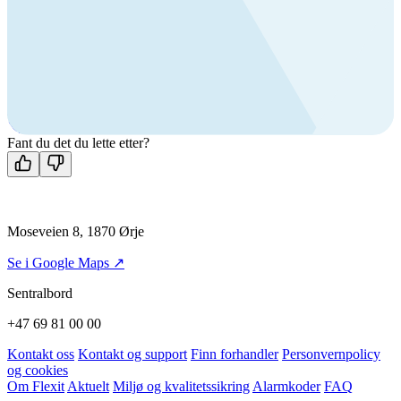
Ring oss
Byggevare- og boligprodusentkunder
+47 69 81 00 10
VVS
+47 69 81 00 70
Man-fre: 08:00 - 14:00
Kontakt oss
Fant du det du lette etter?
Moseveien 8, 1870 Ørje
Se i Google Maps ↗
Sentralbord
+47 69 81 00 00
Kontakt oss
Kontakt og support
Finn forhandler
Personvernpolicy
og cookies
Om Flexit
Aktuelt
Miljø og kvalitetssikring
Alarmkoder
FAQ