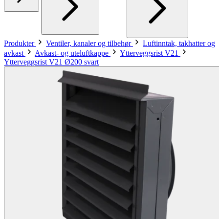
Produkter
Ventiler, kanaler og tilbehør
Luftinntak, takhatter og
avkast
Avkast- og uteluftkappe
Ytterveggsrist V21
Ytterveggsrist V21 Ø200 svart