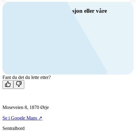
Har du spørsmål om ventilasjon eller våre
produkter?
Ring oss
Byggevare- og boligprodusentkunder
+47 69 81 00 10
VVS
+47 69 81 00 70
Man-fre: 08:00 - 14:00
Kontakt oss
Fant du det du lette etter?
Moseveien 8, 1870 Ørje
Se i Google Maps ↗
Sentralbord