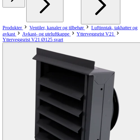
Produkter
Ventiler, kanaler og tilbehør
Luftinntak, takhatter og
avkast
Avkast- og uteluftkappe
Ytterveggsrist V21
Ytterveggsrist V21 Ø125 svart