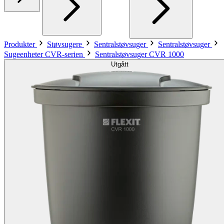
Produkter
Støvsugere
Sentralstøvsuger
Sentralstøvsuger
Sugeenheter CVR-serien
Sentralstøvsuger CVR 1000
Utgått