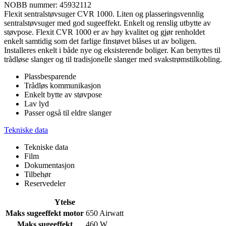
NOBB nummer: 45932112
Flexit sentralstøvsuger CVR 1000. Liten og plasseringsvennlig
sentralstøvsuger med god sugeeffekt. Enkelt og renslig utbytte av
støvpose. Flexit CVR 1000 er av høy kvalitet og gjør renholdet
enkelt samtidig som det farlige finstøvet blåses ut av boligen.
Installeres enkelt i både nye og eksisterende boliger. Kan benyttes til
trådløse slanger og til tradisjonelle slanger med svakstrømstilkobling.
Plassbesparende
Trådløs kommunikasjon
Enkelt bytte av støvpose
Lav lyd
Passer også til eldre slanger
Tekniske data
Tekniske data
Film
Dokumentasjon
Tilbehør
Reservedeler
Ytelse
Maks sugeeffekt motor
650 Airwatt
Maks sugeeffekt
460 W