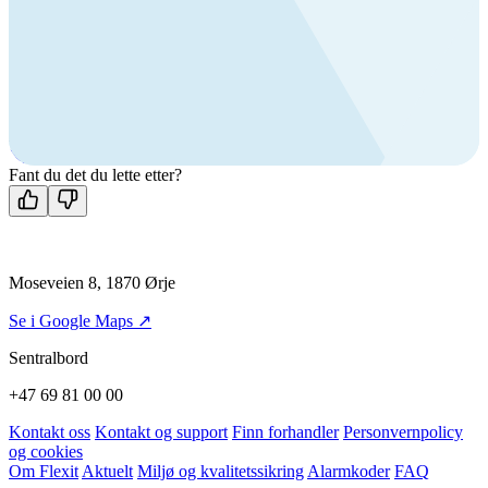
Ring oss
Byggevare- og boligprodusentkunder
+47 69 81 00 10
VVS
+47 69 81 00 70
Man-fre: 08:00 - 14:00
Kontakt oss
Fant du det du lette etter?
Moseveien 8, 1870 Ørje
Se i Google Maps ↗
Sentralbord
+47 69 81 00 00
Kontakt oss
Kontakt og support
Finn forhandler
Personvernpolicy
og cookies
Om Flexit
Aktuelt
Miljø og kvalitetssikring
Alarmkoder
FAQ