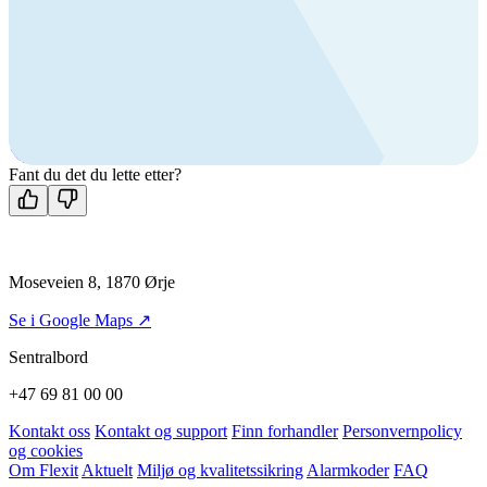
Ring oss
Byggevare- og boligprodusentkunder
+47 69 81 00 10
VVS
+47 69 81 00 70
Man-fre: 08:00 - 14:00
Kontakt oss
Fant du det du lette etter?
Moseveien 8, 1870 Ørje
Se i Google Maps ↗
Sentralbord
+47 69 81 00 00
Kontakt oss
Kontakt og support
Finn forhandler
Personvernpolicy
og cookies
Om Flexit
Aktuelt
Miljø og kvalitetssikring
Alarmkoder
FAQ