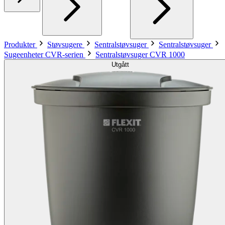
Produkter
Støvsugere
Sentralstøvsuger
Sentralstøvsuger
Sugeenheter CVR-serien
Sentralstøvsuger CVR 1000
Utgått