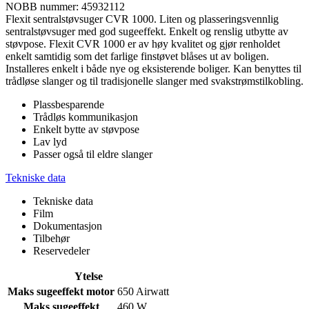
NOBB nummer: 45932112
Flexit sentralstøvsuger CVR 1000. Liten og plasseringsvennlig
sentralstøvsuger med god sugeeffekt. Enkelt og renslig utbytte av
støvpose. Flexit CVR 1000 er av høy kvalitet og gjør renholdet
enkelt samtidig som det farlige finstøvet blåses ut av boligen.
Installeres enkelt i både nye og eksisterende boliger. Kan benyttes til
trådløse slanger og til tradisjonelle slanger med svakstrømstilkobling.
Plassbesparende
Trådløs kommunikasjon
Enkelt bytte av støvpose
Lav lyd
Passer også til eldre slanger
Tekniske data
Tekniske data
Film
Dokumentasjon
Tilbehør
Reservedeler
Ytelse
Maks sugeeffekt motor
650 Airwatt
Maks sugeeffekt
460 W