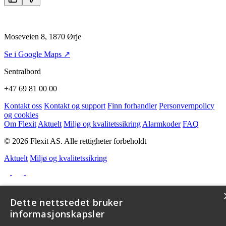
Moseveien 8, 1870 Ørje
Se i Google Maps ↗
Sentralbord
+47 69 81 00 00
Kontakt oss
Kontakt og support
Finn forhandler
Personvernpolicy
og cookies
Om Flexit
Aktuelt
Miljø og kvalitetssikring
Alarmkoder
FAQ
© 2026 Flexit AS. Alle rettigheter forbeholdt
Aktuelt
Miljø og kvalitetssikring
Dette nettstedet bruker
informasjonskapsler