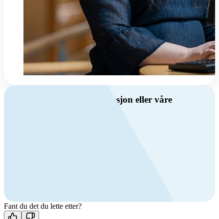
Har du spørsmål om ventilasjon eller våre
produkter?
Ring oss
Byggevare- og boligprodusentkunder
+47 69 81 00 10
VVS
+47 69 81 00 70
Man-fre: 08:00 - 14:00
Kontakt oss
Fant du det du lette etter?