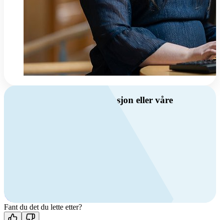
Har du spørsmål om ventilasjon eller våre
produkter?
Ring oss
Byggevare- og boligprodusentkunder
+47 69 81 00 10
VVS
+47 69 81 00 70
Man-fre: 08:00 - 14:00
Kontakt oss
Fant du det du lette etter?