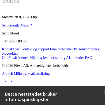
Moseveien 8, 1870 Ørje
Se i Google Maps ↗
Sentralbord
+47 69 81 00 00
Kontakt oss
Kontakt og support
Finn forhandler
Personvernpolicy
og cookies
Om Flexit
Aktuelt
Miljø og kvalitetssikring
Alarmkoder
FAQ
© 2026 Flexit AS. Alle rettigheter forbeholdt
Aktuelt
Miljø og kvalitetssikring
Dette nettstedet bruker
informasjonskapsler