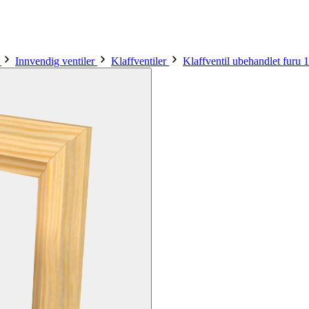
r
Innvendig ventiler
Klaffventiler
Klaffventil ubehandlet furu