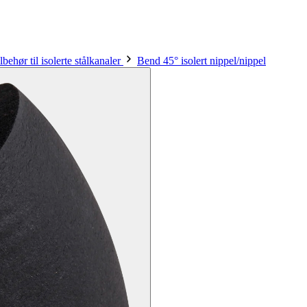
lbehør til isolerte stålkanaler
Bend 45° isolert nippel/nippel