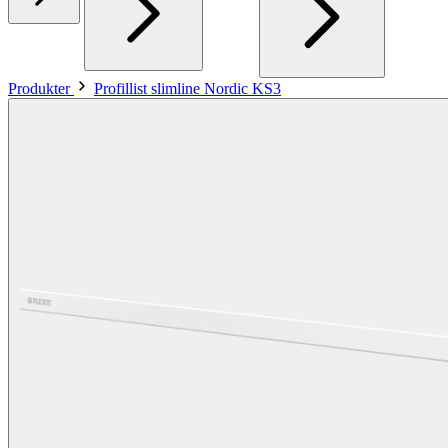
Produkter
Profillist slimline Nordic KS3