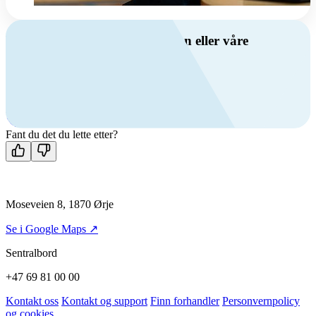
Har du spørsmål om ventilasjon eller våre
produkter?
Ring oss
+47 69 81 00 00
Man-fre: 08:00 - 14:00
Kontakt oss
Fant du det du lette etter?
Moseveien 8, 1870 Ørje
Se i Google Maps ↗
Sentralbord
+47 69 81 00 00
Kontakt oss
Kontakt og support
Finn forhandler
Personvernpolicy
og cookies