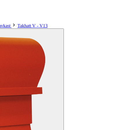
 avkast
Takhatt V - V13