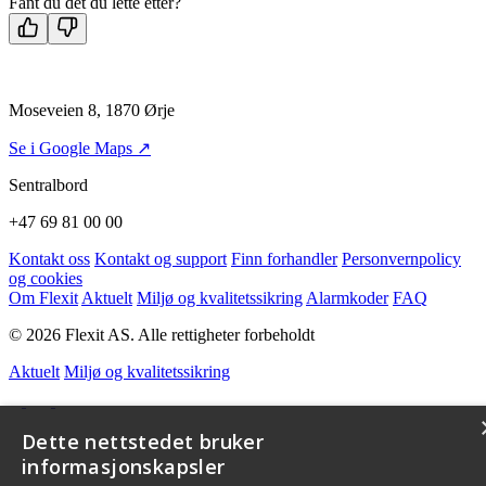
Fant du det du lette etter?
Moseveien 8, 1870 Ørje
Se i Google Maps ↗
Sentralbord
+47 69 81 00 00
Kontakt oss
Kontakt og support
Finn forhandler
Personvernpolicy
og cookies
Om Flexit
Aktuelt
Miljø og kvalitetssikring
Alarmkoder
FAQ
© 2026 Flexit AS. Alle rettigheter forbeholdt
Aktuelt
Miljø og kvalitetssikring
Dette nettstedet bruker
informasjonskapsler