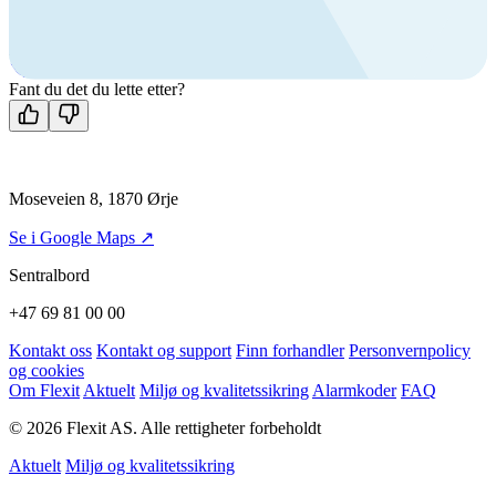
Ring oss
+47 69 81 00 00
Man-fre: 08:00 - 14:00
Kontakt oss
Fant du det du lette etter?
Moseveien 8, 1870 Ørje
Se i Google Maps ↗
Sentralbord
+47 69 81 00 00
Kontakt oss
Kontakt og support
Finn forhandler
Personvernpolicy
og cookies
Om Flexit
Aktuelt
Miljø og kvalitetssikring
Alarmkoder
FAQ
© 2026 Flexit AS. Alle rettigheter forbeholdt
Aktuelt
Miljø og kvalitetssikring