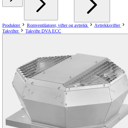
Produkter
Romventilatorer, vifter og avtrekk
Avtrekksvifter
Takvifter
Takvifte DVA ECC