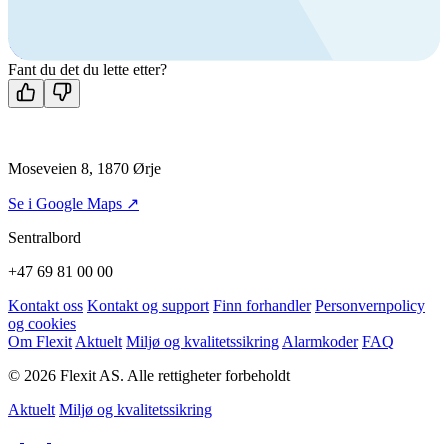
+47 69 81 00 00
Man-fre: 08:00 - 14:00
Kontakt oss
Fant du det du lette etter?
Moseveien 8, 1870 Ørje
Se i Google Maps ↗
Sentralbord
+47 69 81 00 00
Kontakt oss
Kontakt og support
Finn forhandler
Personvernpolicy
og cookies
Om Flexit
Aktuelt
Miljø og kvalitetssikring
Alarmkoder
FAQ
© 2026 Flexit AS. Alle rettigheter forbeholdt
Aktuelt
Miljø og kvalitetssikring