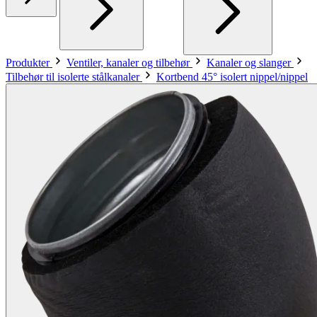
Produkter
Ventiler, kanaler og tilbehør
Kanaler og slanger
Tilbehør til isolerte stålkanaler
Kortbend 45° isolert nippel/nippel