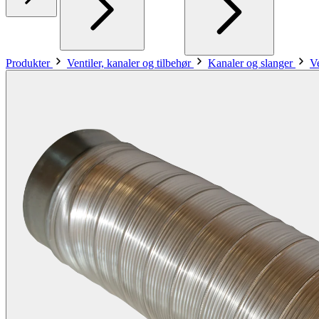
Produkter
Ventiler, kanaler og tilbehør
Kanaler og slanger
V