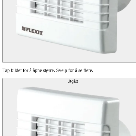
Tap bildet for å åpne større. Sveip for å se flere.
Utgått