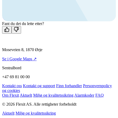
Ring oss
+47 69 81 00 00
Man-fre: 08:00 - 14:00
Kontakt oss
Fant du det du lette etter?
Moseveien 8, 1870 Ørje
Se i Google Maps ↗
Sentralbord
+47 69 81 00 00
Kontakt oss
Kontakt og support
Finn forhandler
Personvernpolicy
og cookies
Om Flexit
Aktuelt
Miljø og kvalitetssikring
Alarmkoder
FAQ
© 2026 Flexit AS. Alle rettigheter forbeholdt
Aktuelt
Miljø og kvalitetssikring