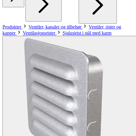
Produkter
Ventiler, kanaler og tilbehør
Ventiler, rister og
kapper
Ventilasjonsrister
Sjalusirist i stål med karm