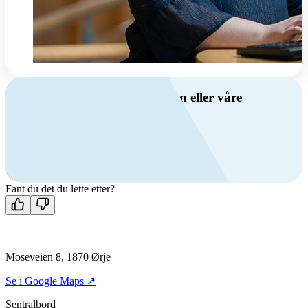
Har du spørsmål om ventilasjon eller våre
produkter?
Ring oss
+47 69 81 00 00
Man-fre: 08:00 - 14:00
Kontakt oss
Fant du det du lette etter?
Moseveien 8, 1870 Ørje
Se i Google Maps ↗
Sentralbord