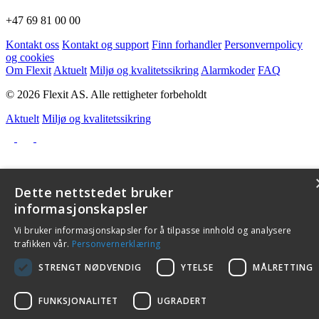
+47 69 81 00 00
Kontakt oss
Kontakt og support
Finn forhandler
Personvernpolicy
og cookies
Om Flexit
Aktuelt
Miljø og kvalitetssikring
Alarmkoder
FAQ
© 2026 Flexit AS. Alle rettigheter forbeholdt
Aktuelt
Miljø og kvalitetssikring
Dette nettstedet bruker
informasjonskapsler
Vi bruker informasjonskapsler for å tilpasse innhold og analysere
trafikken vår.
Personvernerklæring
STRENGT NØDVENDIG
YTELSE
MÅLRETTING
FUNKSJONALITET
UGRADERT