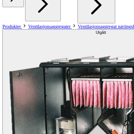
Produkter
Ventilasjonsaggregater
Ventilasjonsaggregat næring
Utgått