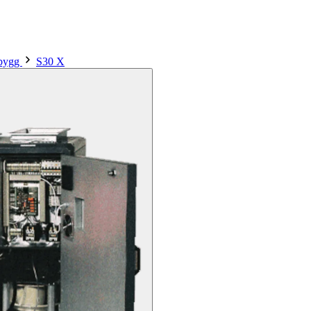
sbygg
S30 X