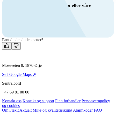
Har du spørsmål om ventilasjon eller våre
produkter?
Ring oss
+47 69 81 00 00
Man-fre: 08:00 - 14:00
Kontakt oss
Fant du det du lette etter?
Moseveien 8, 1870 Ørje
Se i Google Maps ↗
Sentralbord
+47 69 81 00 00
Kontakt oss
Kontakt og support
Finn forhandler
Personvernpolicy
og cookies
Om Flexit
Aktuelt
Miljø og kvalitetssikring
Alarmkoder
FAQ